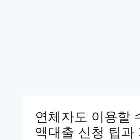
컨
텐
츠
로
건
너
뛰
기
연체자도 이용할 
액대출 신청 팁과