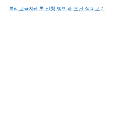
특례보금자리론 신청 방법과 조건 살펴보기