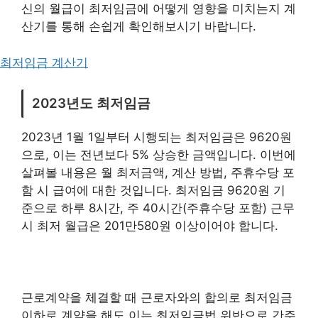
신의 월급이 최저임금에 어떻게 영향을 미치는지 계
산기를 통해 손쉽게 확인해보시기 바랍니다.
최저임금 계산기
2023년도 최저임금
2023년 1월 1일부터 시행되는 최저임금은 9620원
으로, 이는 전년보다 5% 상승한 금액입니다. 이번에
살펴볼 내용은 월 최저금액, 계산 방법, 주휴수당 포
함 시 급여에 대한 것입니다. 최저임금 9620원 기
준으로 하루 8시간, 주 40시간(주휴수당 포함) 근무
시 최저 월급은 201만580원 이상이어야 합니다.
근로계약을 체결할 때 근로자와의 합의로 최저임금
이하로 계약을 해도 이는 최저임금법 위반으로 간주