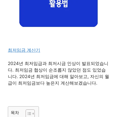
최저임금 계산기
2024년 최저임급과 최저시금 인상이 발표되었습니
다. 최저임금 협상이 순조롭지 않았던 점도 있었습
니다. 2024년 최저임금에 대해 알아보고, 자신의 월
급이 최저임금보다 높은지 계산해보겠습니다.
목차